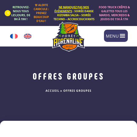
Panneau de gestion des cookies
🚨 ALERTE
RETROUVEZ-
NE MANQUEZ PAS NOS
FOOD TRUCK CRÊPES &
CANICULE :
NOUS TOUS
ÉVÉNEMENTS
: SOIRÉE DANSE
GALETTES TOUS LES
PRENEZ
LES JOURS, DE
KIZOMBA SALSA – SOIRÉE
MARDIS, MERCREDIS &
BEAUCOUP
9H À 19H !
TECHNO – ACCROCOUCH’ANTS
JEUDIS DE 11H À 17H
D’EAU !
MENU
OFFRES GROUPES
ACCUEIL
»
OFFRES GROUPES