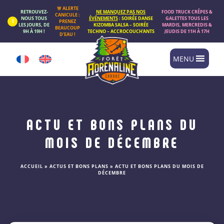
Panneau de gestion des cookies
🚨 ALERTE
RETROUVEZ-
NE MANQUEZ PAS NOS
FOOD TRUCK CRÊPES &
CANICULE :
NOUS TOUS
ÉVÉNEMENTS
: SOIRÉE DANSE
GALETTES TOUS LES
PRENEZ
LES JOURS, DE
KIZOMBA SALSA – SOIRÉE
MARDIS, MERCREDIS &
BEAUCOUP
9H À 19H !
TECHNO – ACCROCOUCH’ANTS
JEUDIS DE 11H À 17H
D’EAU !
MENU
ACTU ET BONS PLANS DU
MOIS DE DÉCEMBRE
ACCUEIL
»
ACTUS ET BONS PLANS
»
ACTU ET BONS PLANS DU MOIS DE
DÉCEMBRE