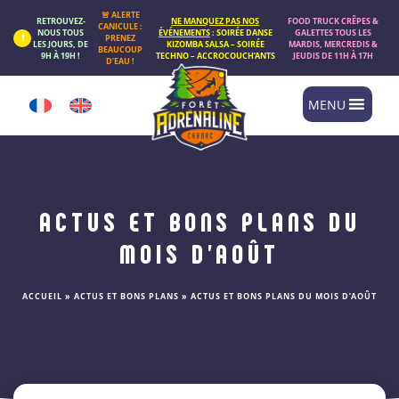
Panneau de gestion des cookies
🚨 ALERTE
RETROUVEZ-
NE MANQUEZ PAS NOS
FOOD TRUCK CRÊPES &
CANICULE :
NOUS TOUS
ÉVÉNEMENTS
: SOIRÉE DANSE
GALETTES TOUS LES
PRENEZ
LES JOURS, DE
KIZOMBA SALSA – SOIRÉE
MARDIS, MERCREDIS &
BEAUCOUP
9H À 19H !
TECHNO – ACCROCOUCH’ANTS
JEUDIS DE 11H À 17H
D’EAU !
MENU
ACTUS ET BONS PLANS DU
MOIS D’AOÛT
ACCUEIL
»
ACTUS ET BONS PLANS
»
ACTUS ET BONS PLANS DU MOIS D’AOÛT