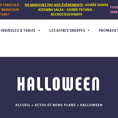
TE CANICULE :
NE MANQUEZ PAS NOS ÉVÉNEMENTS
: SOIRÉE DANSE
FOOD
Z BEAUCOUP
KIZOMBA SALSA – SOIRÉE TECHNO –
MARD
’EAU !
ACCROCOUCH’ANTS
FORMULES & TARIFS
LES OFFRES GROUPES
PRÉPARER 
HALLOWEEN
ACCUEIL
»
ACTUS ET BONS PLANS
»
HALLOWEEN