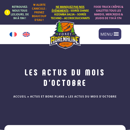
Panneau de gestion des cookies
🚨 ALERTE
RETROUVEZ-
NE MANQUEZ PAS NOS
FOOD TRUCK CRÊPES &
CANICULE :
NOUS TOUS
ÉVÉNEMENTS
: SOIRÉE DANSE
GALETTES TOUS LES
PRENEZ
LES JOURS, DE
KIZOMBA SALSA – SOIRÉE
MARDIS, MERCREDIS &
BEAUCOUP
9H À 19H !
TECHNO – ACCROCOUCH’ANTS
JEUDIS DE 11H À 17H
D’EAU !
MENU
LES ACTUS DU MOIS
D’OCTOBRE
ACCUEIL
»
ACTUS ET BONS PLANS
»
LES ACTUS DU MOIS D’OCTOBRE