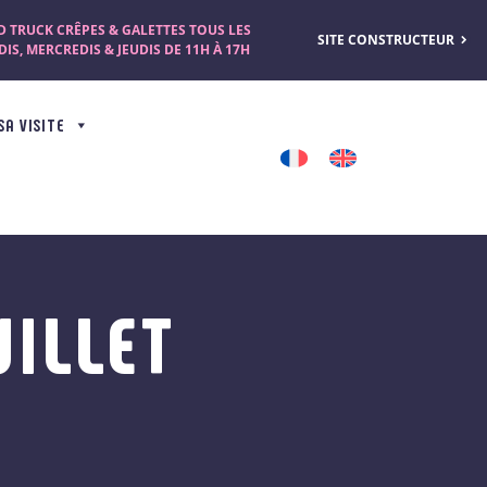
 TRUCK CRÊPES & GALETTES TOUS LES
SITE CONSTRUCTEUR
IS, MERCREDIS & JEUDIS DE 11H À 17H
SA VISITE
UILLET