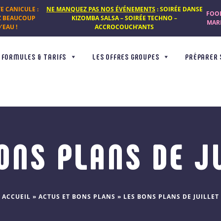
TE CANICULE :
NE MANQUEZ PAS NOS ÉVÉNEMENTS
: SOIRÉE DANSE
FOOD
Z BEAUCOUP
KIZOMBA SALSA – SOIRÉE TECHNO –
MARD
’EAU !
ACCROCOUCH’ANTS
FORMULES & TARIFS
LES OFFRES GROUPES
PRÉPARER 
ONS PLANS DE J
ACCUEIL
»
ACTUS ET BONS PLANS
»
LES BONS PLANS DE JUILLET