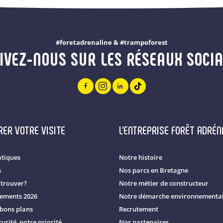
#foretadrenaline & #trampoforest
IVEZ-NOUS SUR LES RÉSEAUX SOCI
ER VOTRE VISITE
L'ENTREPRISE FORÊT ADRÉN
atiques
Notre histoire
s
Nos parcs en Bretagne
trouver?
Notre métier de constructeur
nements 2026
Notre démarche environnemental
 bons plans
Recrutement
urité, notre priorité
Nos partenaires