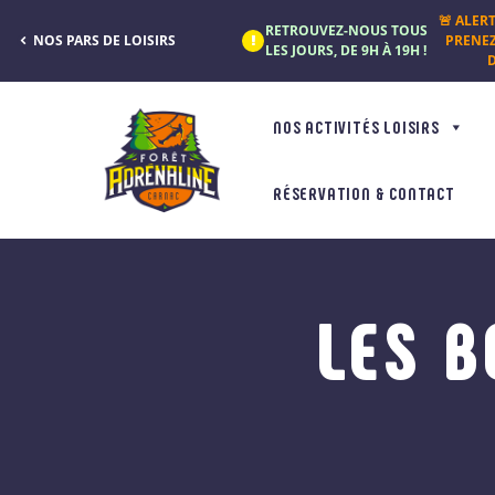
Panneau de gestion des cookies
🚨 ALER
RETROUVEZ-NOUS TOUS
NOS PARS DE LOISIRS
PRENE
LES JOURS, DE 9H À 19H !
D
NOS ACTIVITÉS LOISIRS
RÉSERVATION & CONTACT
LES B