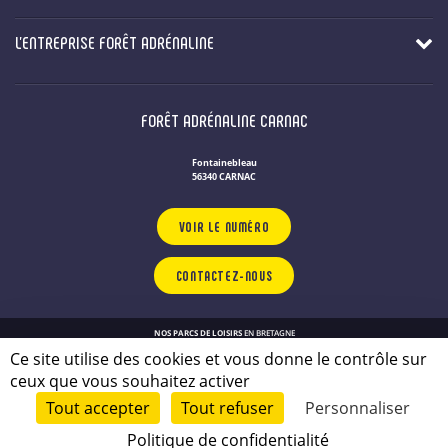
L'ENTREPRISE FORÊT ADRÉNALINE
FORÊT ADRÉNALINE CARNAC
Fontainebleau
56340 CARNAC
VOIR LE NUMÉRO
CONTACTEZ-NOUS
NOS PARCS DE LOISIRS
EN BRETAGNE
Politique de confidentialité
Ce site utilise des cookies et vous donne le contrôle sur
Plan du site
ceux que vous souhaitez activer
Mentions légales
Tout accepter
Tout refuser
Personnaliser
© 2026 - conçu par
Lamour du Web
Politique de confidentialité
JE RÉSERVE