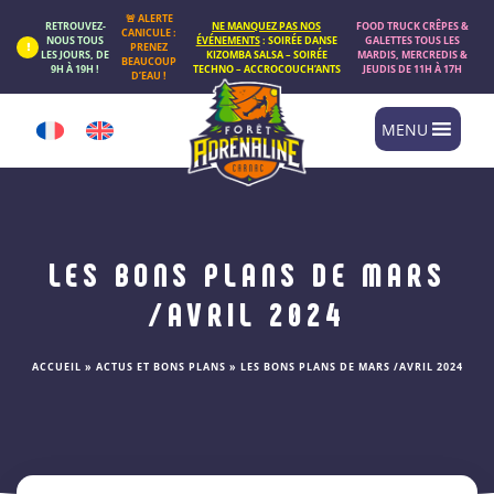
Panneau de gestion des cookies
🚨 ALERTE
RETROUVEZ-
NE MANQUEZ PAS NOS
FOOD TRUCK CRÊPES &
CANICULE :
NOUS TOUS
ÉVÉNEMENTS
: SOIRÉE DANSE
GALETTES TOUS LES
PRENEZ
LES JOURS, DE
KIZOMBA SALSA – SOIRÉE
MARDIS, MERCREDIS &
BEAUCOUP
9H À 19H !
TECHNO – ACCROCOUCH’ANTS
JEUDIS DE 11H À 17H
D’EAU !
MENU
LES BONS PLANS DE MARS
/AVRIL 2024
ACCUEIL
»
ACTUS ET BONS PLANS
»
LES BONS PLANS DE MARS /AVRIL 2024