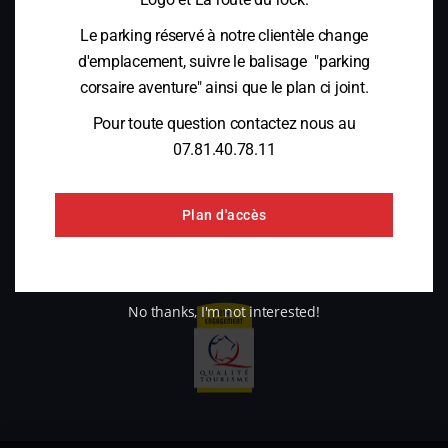
OUR HISTORY
Le parking réservé à notre clientèle change
d'emplacement, suivre le balisage "parking
corsaire aventure" ainsi que le plan ci joint.
CORSAIRE AVENTURE SAINT-PÈRE
Pour toute question contactez nous au
Corsaire Aventure
07.81.40.78.11
Fort de Saint Père
35430 Saint Père
VOIR LE NUMÉRO
Plan d'accès
CONTACT US
No thanks, I'm not interested!