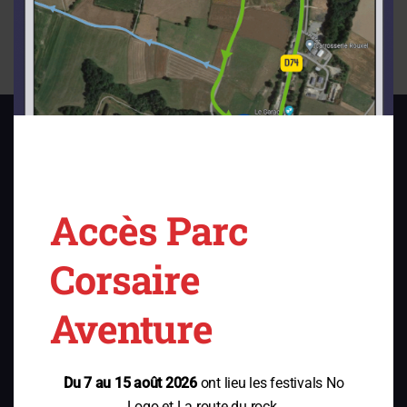
BOOKING
#foretadrenaline & #trampoforest
FOLLOW US ON SOCIAL MEDIA
Accès Parc
Corsaire
SCHOOL AND LEISURE CENTER OFFERS - COMPANIES - EVENTS
Aventure
PRACTICAL INFORMATION
Du 7 au 15 août 2026
ont lieu les festivals No
Logo et La route du rock.